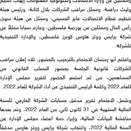
مثلين عن وزارة الاتصالات وتكنولوجيا المعلومات إيهاب صبيح
يث دراغمة، وممثل مراقب الشركات بلال كتانة، ورئيس هيئة
ظيم قطاع الاتصالات فايز الحسيني، وممثل عن هيئة سوق
س المال وممثلين عن بورصة فلسطين، وحازم صبابا ممثلاً عن
كة برايس ووتر هاوس كوبرز فلسطين، والإدارة التنفيذية
شركة.
تتح أبو رمضان الاجتماع بالترحيب بالحضور، تلاه إعلان مراقب
شركات قانونية الجلسة بحضور النصاب القانوني من
مساهمين، من ثم استمع الحضور لتقرير مجلس الإدارة
 التنفيذي عن أداء الشركة للعام 2022.
مل الاجتماع تقرير مدقق حسابات الشركة الخارجي للسنة
المالية المنتهية في 31 كانون ثاني من العام 2022، وتم بعدها
اقشة البيانات المالية، وإبراء ذمة أعضاء مجلس الإدارة عن
السنة المالية 2022، وانتخاب شركة برايس ووتر هاوس مدققاً