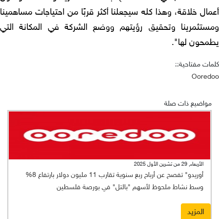
ال خلاقة، وهذا كله سيجعلنا أكثر قربًا من احتياجات مساهمينا
ستثمرينا وتحقيق رؤيتهم ووضع الشركة في المكانة التي
محون لها".
ات مفتاحية::
Oored
مواضيع ذات صلة
الأربعاء, 29 من تشرين الأول 2025
أوريدو" تفصح عن أرباح ربع سنوية تقارب 11 مليون دولار بارتفاع 8%
وسط نشاط ملحوظ لأسهم "بالتل" في بورصة فلسطين
المزيد