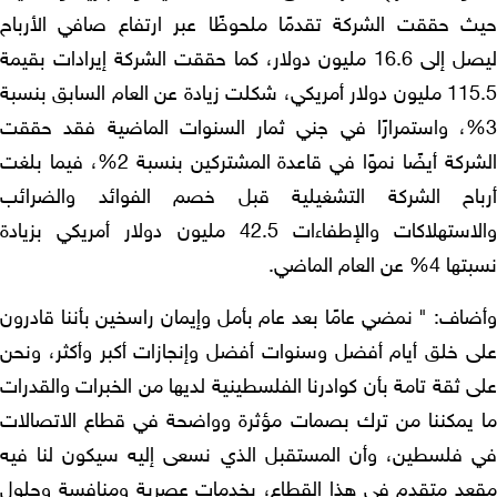
ث حققت الشركة تقدمًا ملحوظًا عبر ارتفاع صافي الأرباح
ليصل إلى 16.6 مليون دولار، كما حققت الشركة إيرادات بقيمة
115.5 مليون دولار أمريكي، شكلت زيادة عن العام السابق بنسبة
3، واستمرارًا في جني ثمار السنوات الماضية فقد حققت
الشركة أيضًا نموًا في قاعدة المشتركين بنسبة 2%، فيما بلغت
باح الشركة التشغيلية قبل خصم الفوائد والضرائب
والاستهلاكات والإطفاءات 42.5 مليون دولار أمريكي بزيادة
% عن العام الماضي.
ضاف: " نمضي عامًا بعد عام بأمل وإيمان راسخين بأننا قادرون
ى خلق أيام أفضل وسنوات أفضل وإنجازات أكبر وأكثر، ونحن
 ثقة تامة بأن كوادرنا الفلسطينية لديها من الخبرات والقدرات
 يمكننا من ترك بصمات مؤثرة وواضحة في قطاع الاتصالات
 فلسطين، وأن المستقبل الذي نسعى إليه سيكون لنا فيه
عد متقدم في هذا القطاع، بخدمات عصرية ومنافسة وحلول