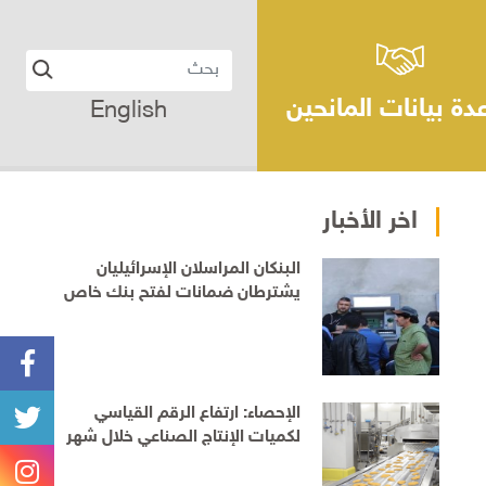
دة بيانات المانحين
English
اخر الأخبار
البنكان المراسلان الإسرائيليان
يشترطان ضمانات لفتح بنك خاص
للفلسطينيين قبل الموافقة على
التمديد
الإحصاء: ارتفاع الرقم القياسي
لكميات الإنتاج الصناعي خلال شهر
حزيران