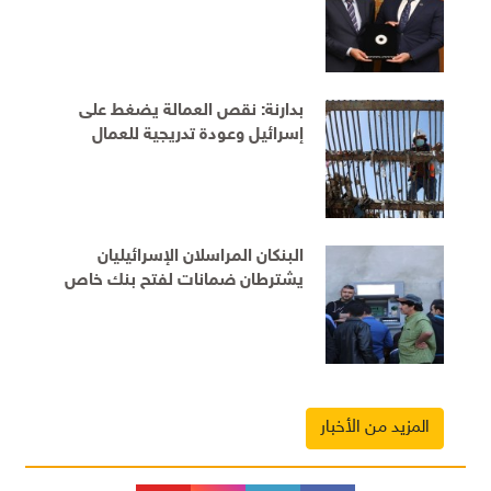
للاستفادة من خدمات الهوية الرقمية
المالية iDplus
بدارنة: نقص العمالة يضغط على
إسرائيل وعودة تدريجية للعمال
الفلسطينيين
البنكان المراسلان الإسرائيليان
يشترطان ضمانات لفتح بنك خاص
للفلسطينيين قبل الموافقة على
التمديد
المزيد من الأخبار