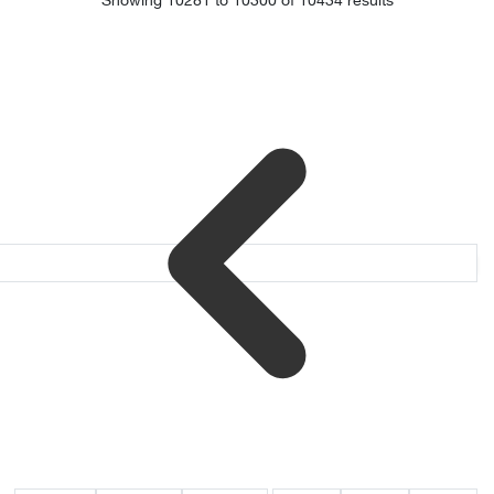
Showing
10281
to
10300
of
10434
results