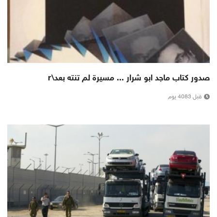
صدور كتاب ماجد ابو شرار ... مسيرة لم تنته بعد\r
قبل 4083 يوم