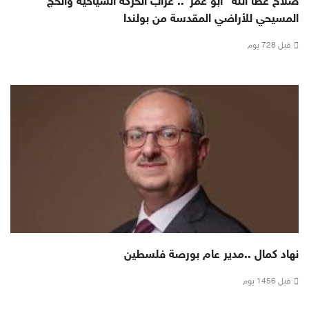
صلاح عطا الله "ابو عمر".. عرّاب الحركة السياحية والحج
المسيحي للأراضي المقدسة من بولندا
قبل 728 يوم
نهاد كمال ..مدير عام بورصة فلسطين
قبل 1456 يوم