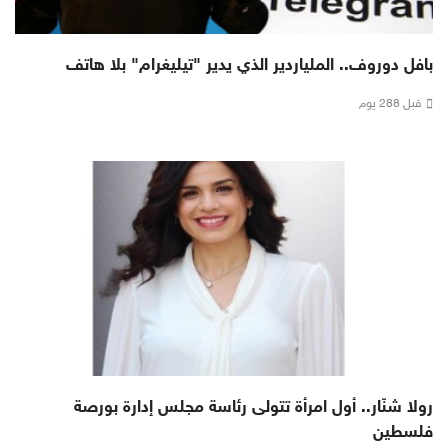
بافل دوروف.. الملياردير الذي يدير "تيليغرام" بلا هاتف
قبل 288 يوم
رولا شنّار.. أول امرأة تتولى رئاسة مجلس إدارة بورصة
فلسطين