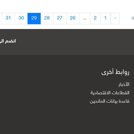
31
30
29
28
27
26
...
2
1
‹
S
انضم الى 
روابط أخرى
الأخبار
القطاعات الاقتصادية
قاعدة بيانات المانحين