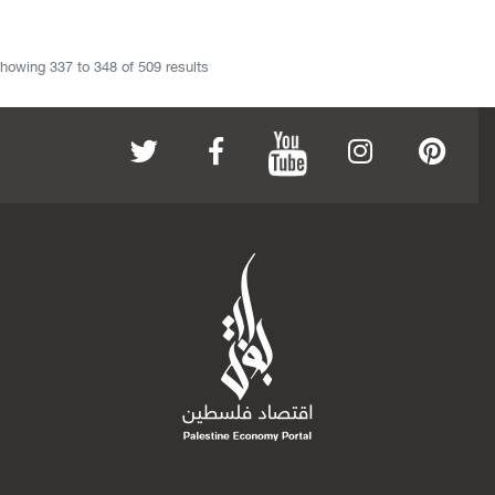
howing
337
to
348
of
509
results