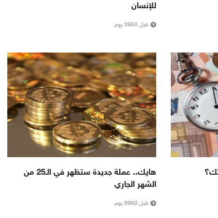
للإنسان
قبل 3950 يوم
تك؟
هايك.. عملة جديدة ستظهر في الـ25 من
الشهر الجاري
قبل 3960 يوم