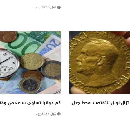
قبل 3945 يوم
كم دولارا تساوي ساعة من وق
قبل 3957 يوم