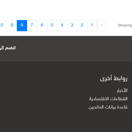
10
9
8
7
6
5
4
3
2
1
‹
Showin
انضم الى 
روابط أخرى
الأخبار
القطاعات الاقتصادية
قاعدة بيانات المانحين