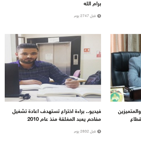
برام الله
قبل 2747 يوم
المتميزين
فيديو.. براءة اختراع تستهدف اعادة تشغيل
قطاع
مفاحم يعبد المغلقة منذ عام 2010
قبل 2832 يوم