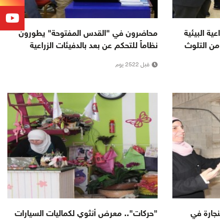
ية البيئية
محاضرون في "القدس المفتوحة" يطورون
 من التلوث
نظاماً للتحكم عن بعد بالدفيئات الزراعية
قبل 2522 يوم
نجارة في
"حركات".. معرض أنثوي لكماليات السيارات