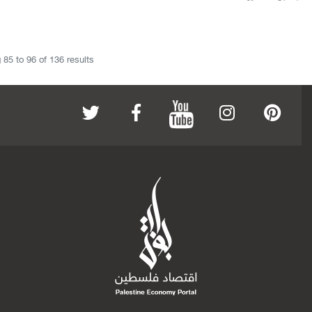
g
85
to
96
of
136
results