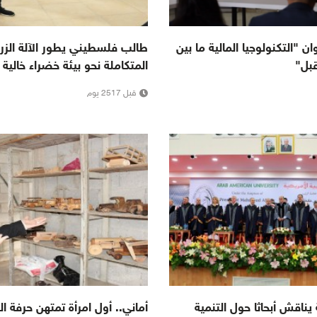
 "التكنولوجيا المالية ما بين
طالب فلسطيني يطور الآلة الزراع
قبل"
المتكاملة نحو بيئة خضراء خالية
قبل 2517 يوم
يناقش أبحاثا حول التنمية
أماني.. أول امرأة تمتهن حرفة ال