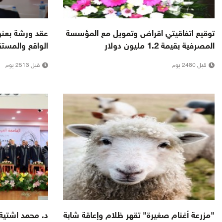
توقيع اتفاقيتي اقراض وتمويل مع المؤسسة
عقد ورشة بعنوان
المصرفية بقيمة 1.2 مليون دولار
الواقع والمست
قبل 2480 يوم
قبل 2513 يوم
"مزرعة أغنام صغيرة" تقهر ظلام وإعاقة شابة
د. محمد اشتية 