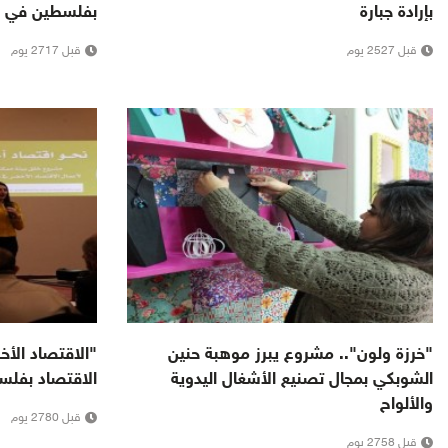
بإرادة جبارة
بفلسطين في الج
قبل 2527 يوم
قبل 2717 يوم
"خرزة ولون".. مشروع يبرز موهبة حنين
"الاقتصاد الأ
الشوبكي بمجال تصنيع الأشغال اليدوية
الاقتصاد بفلس
والألواح
قبل 2780 يوم
قبل 2758 يوم