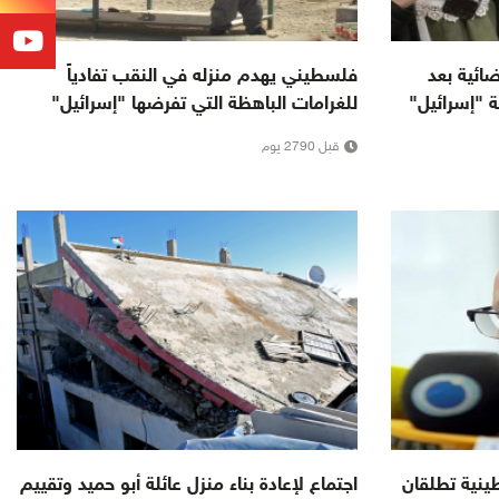
ائية بعد
فلسطيني يهدم منزله في النقب تفادياً
 "إسرائيل"
للغرامات الباهظة التي تفرضها "إسرائيل"
قبل 2790 يوم
ينية تطلقان
اجتماع لإعادة بناء منزل عائلة أبو حميد وتقييم