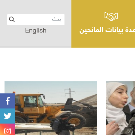
دة بيانات المانحين
English