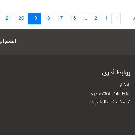
21
20
19
18
17
16
...
2
1
‹
S
انضم الى 
روابط أخرى
الأخبار
القطاعات الاقتصادية
قاعدة بيانات المانحين