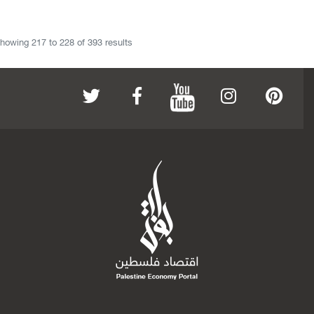
howing
217
to
228
of
393
results