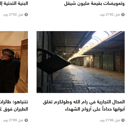
وتعويضات بقيمة مليون شيقل
البنية التحتية 
قبل 2792 يوم
قبل 2792 يوم
المحال التجارية في رام الله وطولكرم تغلق
نتنياهو: طائر
أبوابها حداداً على أرواح الشهداء
الطيران فوق عُ
قبل 2796 يوم
قبل 2799 يوم