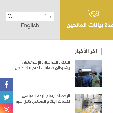
دة بيانات المانحين
English
اخر الأخبار
البنكان المراسلان الإسرائيليان
يشترطان ضمانات لفتح بنك خاص
للفلسطينيين قبل الموافقة على
التمديد
الإحصاء: ارتفاع الرقم القياسي
لكميات الإنتاج الصناعي خلال شهر
حزيران