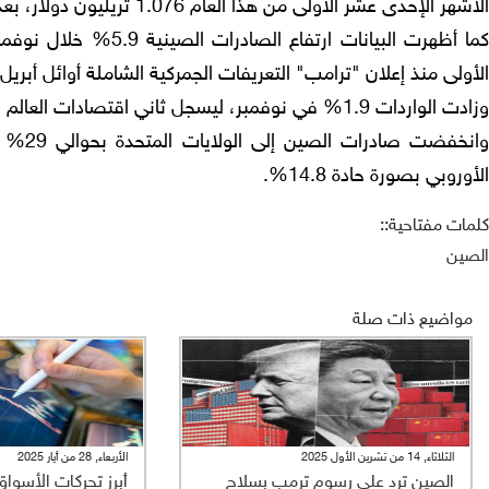
الأشهر الإحدى عشر الأولى من هذا العام 1.076 تريليون دولار، بعدما سجلت الصين فائضًا يقل عن تريليون دولار في عام 2024.
كما أظهرت البيانات ارت
الأولى منذ إعلان "ترامب" التعريفات الجمركية الشاملة أوائل أبريل.
وزادت الواردات 1.9% في نوفمبر، ليسجل ثاني اقتصادات العالم فائضًا قدره 112 مليار دولار.
وانخفض
الأوروبي بصورة حادة 14.8%.
كلمات مفتاحية::
الصين
مواضيع ذات صلة
الثلاثاء, 14 من تشرين الأول 2025
الأربعاء, 28 من أيار 2025
الصين ترد على رسوم ترمب بسلاح