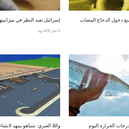
نع دخول الدجاج المصاب
إسرائيل تعيد النظر في ميزانيته
قبل 4030 يوم
جات الحرارة اليوم
واللا العبري: نتنياهو يمهد لانشاء