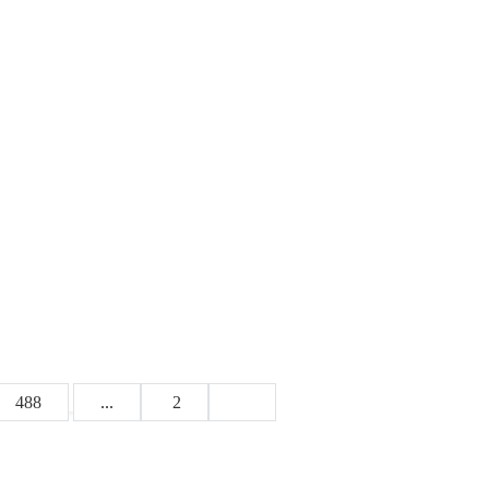
488
...
2
1