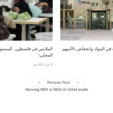
في البنوك وانخفاض بالأسهم
الملابس في فلسطين.. المستور
المحلي!
قبل 4032 يوم
Next »
« Previous
Showing
9801
to
9820
of
10434
results