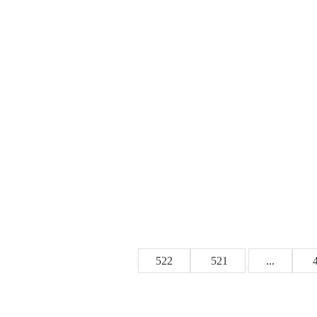
522
521
...