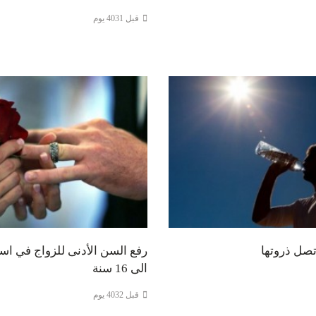
قبل 4031 يوم
تصل ذروتها
الى 16 سنة
قبل 4032 يوم