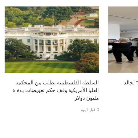
ه: افتتاح معرض "1030+" لخالد
السلطة الفلسطينية تطلب من المحكمة
العليا الأمريكية وقف حكم تعويضات بـ656
مليون دولار
قبل 7 يوم