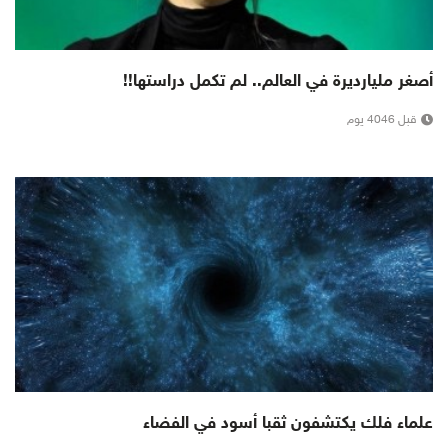
أصغر مليارديرة في العالم.. لم تكمل دراستها!!
قبل 4046 يوم
علماء فلك يكتشفون ثقبا أسود في الفضاء