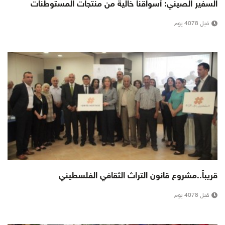
السفير الصيني: أسواقنا خالية من منتجات المستوطنات
قبل 4078 يوم
قريباً..مشروع قانون التراث الثقافي الفلسطيني
قبل 4078 يوم