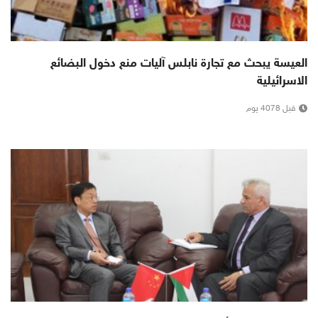
العيسة يبحث مع تجارة نابلس آليات منع دخول البضائع
الاسرائيلية
قبل 4078 يوم