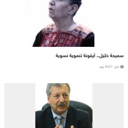
سميحة خليل.. أيقونة تنموية نسوية
قبل 3421 يوم