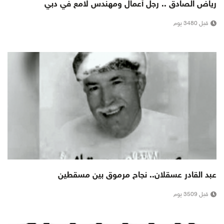
رياض الصادق .. رجل أعمال ومهندس لامع في دبي
قبل 3480 يوم
عبد القادر عسقلان.. نجاح مرموق بين مسقطين
قبل 3509 يوم