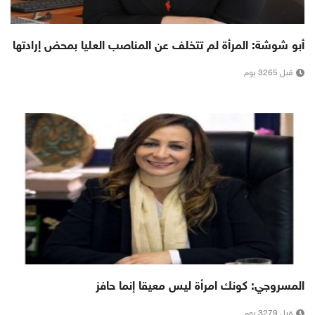
أبو شوشة: المرأة لم تتخلف عن المناصب العليا بمحض إرادتها
قبل 3265 يوم
المسروجي: كونك امرأة ليس معيقا إنما حافز
قبل 3279 يوم