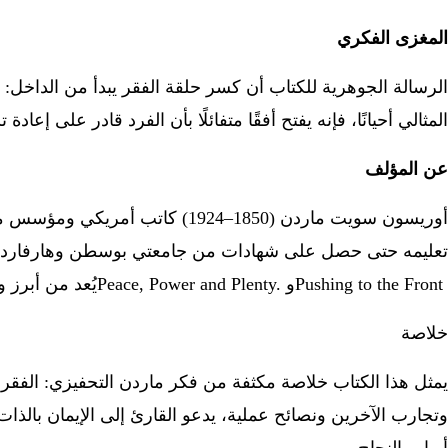
المغزى الفكري
الرسالة الجوهرية للكتاب أن كسر حلقة الفقر يبدأ من الداخل:
المثالي أحيانًا، فإنه يفتح أفقًا متفائلًا بأن الفرد قادر على إعا
عن المؤلف
أوريسون سويت ماردن (1850–1924) كاتب أمريكي ومؤسس مجلة
تعليمه حتى حصل على شهادات من جامعتي بوسطن وهارفارد. ألّف 
Pushing to the Front
و
Peace, Power and Plenty.
يُعد من أبرز 
خلاصة
يمثل هذا الكتاب خلاصة مكثفة من فكر ماردن التحفيزي: الفقر 
وتجارب الآخرين ونصائح عملية، يدعو القارئ إلى الإيمان بالذات و
أبواب النجاح
.