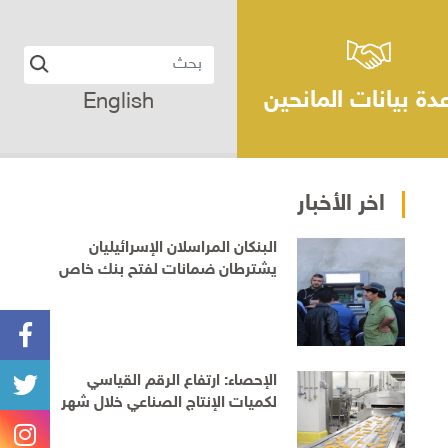
دة بيانات المانحين
English
اخر الأخبار
البنكان المراسلان الإسرائيليان
يشترطان ضمانات لفتح بنك خاص
للفلسطينيين قبل الموافقة على
التمديد
الإحصاء: ارتفاع الرقم القياسي
لكميات الإنتاج الصناعي خلال شهر
حزيران