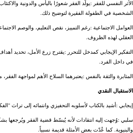
الأثر النفسي للفقر
:
يولّد الفقر شعورًا باليأس والدونية والاكتئ
الشخصية في الطفولة الفقيرة لتوضيح ذلك
.
العوامل الاجتماعية
:
رغم التمييز، نقص التعليم، والوصم الاجتما
العقلي لهذه الظروف
.
التفكير الإيجابي كمدخل للتحرر
:
يقترح زرع الأمل، تحديد أهداف
في داخل الفرد
.
المثابرة والثقة بالنفس
:
يعتبرهما السلاح الأهم لمواجهة الفقر،
الاستقبال النقدي
إيجابي
:
أشيد بالكتاب لأسلوبه التحفيزي وانتمائه إلى تراث "الف
سلبي
:
وُجهت إليه انتقادات لأنه يُبسّط قضية الفقر ويُرجعها بش
والبنيوية. كما عُدّت بعض الأمثلة قديمة نسبياً
.