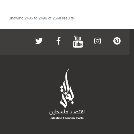
Showing
2485
to
2496
of
2568
results