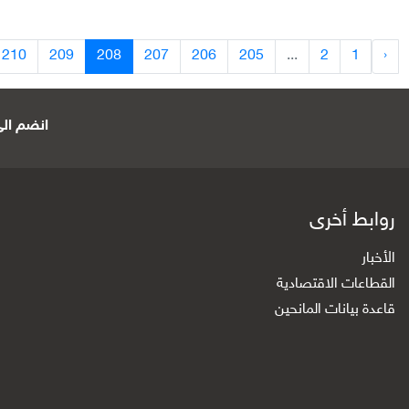
210
209
208
207
206
205
...
2
1
‹
انضم الى 
روابط أخرى
الأخبار
القطاعات الاقتصادية
قاعدة بيانات المانحين