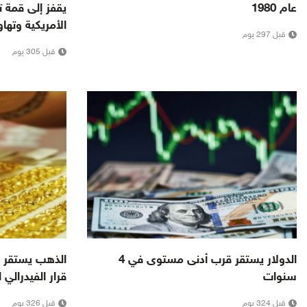
عام 1980
يقفز إلى قمة ت
الأمريكية وتها
قبل 297 يوم
قبل 305 يوم
الدولار يستقر قرب أدنى مستوى في 4
الذهب يستقر ق
سنوات
قرار الفيدرالي 
قبل 324 يوم
قبل 326 يوم