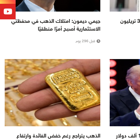
الدين العام الأميركي يتجاوز 37.9 تريليون
جيمي ديمون: امتلاك الذهب في محفظتي
الاستثمارية أصبح أمرًا منطقيًا
قبل 296 يوم
ترامب يفرض رسوما قدرها 100 ألف دولار
الذهب يتراجع رغم خفض الفائدة وارتفاع