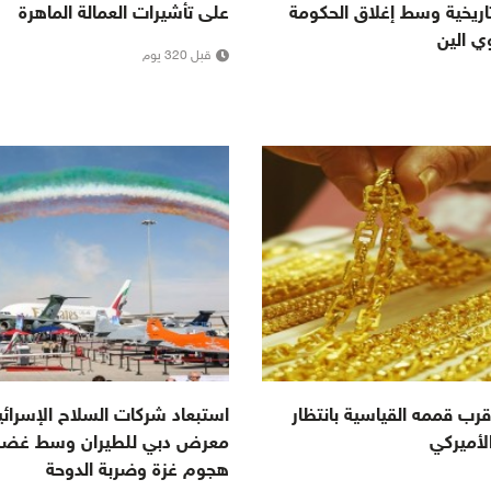
اريخية وسط إغلاق الحكومة
على تأشيرات العمالة الماهرة
وي الين
قبل 320 يوم
رب قممه القياسية بانتظار
استبعاد شركات السلاح الإسرائي
الأميركي
معرض دبي للطيران وسط غضب
هجوم غزة وضربة الدوحة