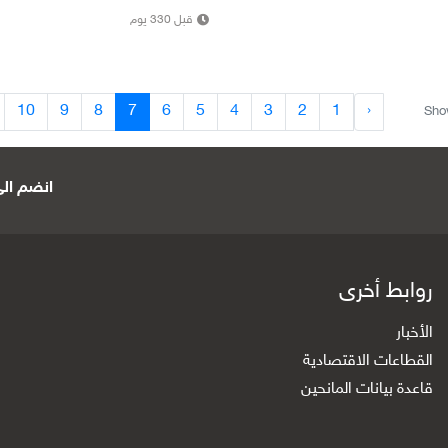
قبل 330 يوم
10
9
8
7
6
5
4
3
2
1
‹
Sho
انضم الى 
روابط أخرى
الأخبار
القطاعات الاقتصادية
قاعدة بيانات المانحين