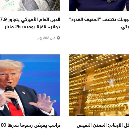
سوونك تكشف "الحقيقة القذرة"
يكي
دولار.. قفزة يومية بـ25 مليار
قبل 292 يوم
 الأرقام: المعدن النفيس