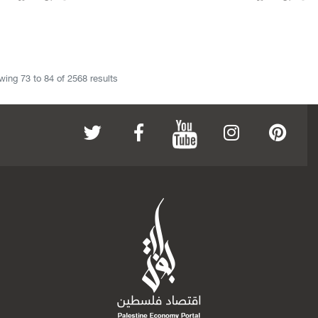
wing
73
to
84
of
2568
results